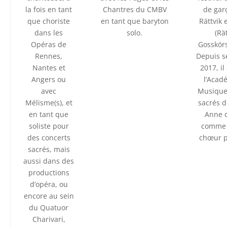
la fois en tant
Chantres du CMBV
de gar
que choriste
en tant que baryton
Rättvik
dans les
solo.
(Rä
Opéras de
Gosskörs
Rennes,
Depuis 
Nantes et
2017, il
Angers ou
l’Acad
avec
Musique 
Mélisme(s), et
sacrés d
en tant que
Anne 
soliste pour
comme 
des concerts
chœur p
sacrés, mais
aussi dans des
productions
d’opéra, ou
encore au sein
du Quatuor
Charivari,