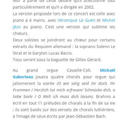
leur a parlé de cette oeuvre qu’il affectionne tout
particulièrement et qu’il a dirigée en 2002.
La version proposée lors de ce concert est celle avec
piano à 4 mains, avec
Véronique Le Guen
et
Michel
Jézo
au piano. C’est une version qui sublime les
chœurs.
Deux solistes se joindront au chœur pour certains
extraits du Requiem allemand : la soprano Solenn Le
Strat et le baryton Lucas Bacro.
Tous seront sous la baguette de Gilles Gérard.
Au grand orgue Cavaillé-Coll,
Mickaël
Gaborieau
jouera quatre chorals pour orgue ​qui
jalonneront la soirée
(O wie selig seid ihr doch, ihr
Frommen / Herzlich tut mich erfreuen/ Schmücke dich, o
liebe Seele / O Welt ich muss dich lassen)
. Brahms a
écrit en tout 11 préludes de chorals à la fin de sa vie
; ils sont basés sur des versets de chorals luthériens,
à l’image de ceux écrits par Jean-Sébastien Bach.