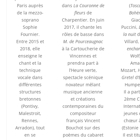
Paris auprès
dans
La
Couronne de
(
Tosc
de la mezzo-
fleurs
de
Bohè
soprano
Charpentier. En juin
Gia
Sophie
2017, il chante les
Puccini,
Fournier.
rôles de basse dans
la nuit
d
Entre 2015 et
M. de Pourceaugnac
Villard
2018, elle
à la Cartoucherie de
encha
enseigne le
Vincennes et
Wol
chant et la
prendra part à
Ama
technique
l’Heure verte,
Mozart,
H
vocale dans
spectacle scénique
Gretel
d’
différentes
novateur mêlant
Humper
structures
musique ancienne
Il a par
bretonnes
et créations
2ème C
(Pontivy,
contemporaines du
Interna
Malestroit,
compositeur
jeunes 
Rennes,
français Vincent
chœur à
Arradon), tout
Bouchot sur des
(Estonie
en se
poèmes du cabaret
Il est ti