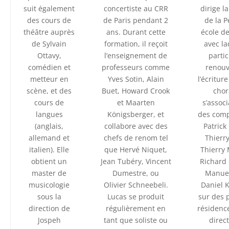
suit également
concertiste au CRR
dirige l
des cours de
de Paris pendant 2
de la P
théâtre auprès
ans. Durant cette
école d
de Sylvain
formation, il reçoit
avec la
Ottavy,
l’enseignement de
parti
comédien et
professeurs comme
renou
metteur en
Yves Sotin, Alain
l’écritur
scène, et des
Buet, Howard Crook
chor
cours de
et Maarten
s’assoc
langues
Königsberger, et
des comp
(anglais,
collabore avec des
Patrick
allemand et
chefs de renom tel
Thierr
italien). Elle
que Hervé Niquet,
Thierry
obtient un
Jean Tubéry, Vincent
Richard
master de
Dumestre, ou
Manuel
musicologie
Olivier Schneebeli.
Daniel 
sous la
Lucas se produit
sur des 
direction de
régulièrement en
résidenc
Jospeh
tant que soliste ou
direct