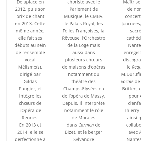
Delaplace en
choriste avec le
Maîtrise
2012, puis son
Parlement de
de no
prix de chant
Musique, le CMBV,
concert
en 2013. Cette
le Palais Royal, les
Journées
même année,
Folies Françoises, la
sacré
elle fait ses
Rêveuse, l’Orchestre
cathéd
débuts au sein
de la Loge mais
Nante
de l’ensemble
aussi dans
enregis
vocal
plusieurs chœurs
discogr
Mélisme(s),
de maisons d’opéras
le
Req
dirigé par
notamment du
M.Durufl
Gildas
théâtre des
vocale
de
Pungier, et
Champs-Elysées ou
Britten,
intègre les
de l’opéra de Massy.
pour
chœurs de
Depuis, il interprète
d’enf
l’Opéra de
notamment le rôle
Thierry
Rennes.
de Morales
ainsi 
En 2013 et
dans
Carmen
de
collab
2014, elle se
Bizet, et le berger
avec 
perfectionne à
Sylvandre
Nante