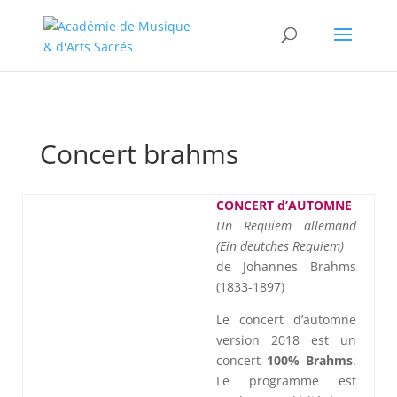
//change the order of posts/pages/cpt in the Divi Blog module
Concert brahms
CONCERT d’AUTOMNE
Un Requiem allemand
(Ein deutches Requiem)
de Johannes Brahms
(1833-1897)
Le concert d’automne
version 2018 est un
concert
100% Brahms
.
Le programme est