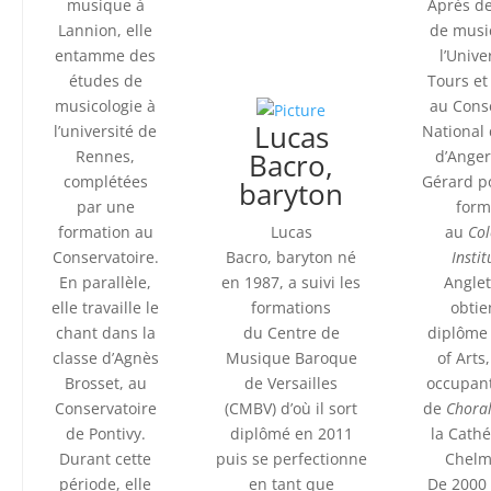
musique à
Après d
Lannion, elle
de musi
entamme des
l’Unive
études de
Tours et
musicologie à
au Cons
Lucas
l’université de
National
Rennes,
Bacro,
d’Anger
complétées
Gérard p
baryton
par une
form
formation au
​Lucas
au
Col
Conservatoire.
Bacro, baryton né
Insti
En parallèle,
en 1987, a suivi les
Anglet
elle travaille le
formations
obtie
chant dans la
du Centre de
diplôme
classe d’Agnès
Musique Baroque
of Arts
Brosset, au
de Versailles
occupant
Conservatoire
(CMBV) d’où il sort
de
Chora
de Pontivy.
diplômé en 2011
la Cath
Durant cette
puis se perfectionne
Chelm
période, elle
en tant que
De 2000 