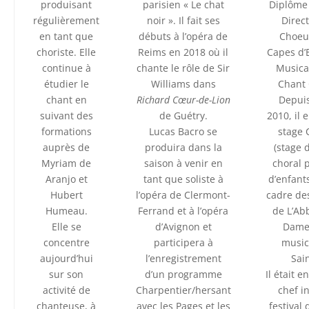
produisant
parisien « Le chat
Diplôme 
régulièrement
noir ». Il fait ses
Direc
en tant que
débuts à l’opéra de
Choeu
choriste. Elle
Reims en 2018 où il
Capes d’
continue à
chante le rôle de Sir
Musica
étudier le
Williams dans
Chant 
chant en
Richard Cœur-de-Lion
Depuis
suivant des
de Guétry.
2010, il 
formations
Lucas Bacro se
stage 
auprès de
produira dans la
(stage 
Myriam de
saison à venir en
choral 
Aranjo et
tant que soliste à
d’enfant
Hubert
l’opéra de Clermont-
cadre des
Humeau.
Ferrand et à l’opéra
de L’Ab
Elle se
d’Avignon et
Dame
concentre
participera à
music
aujourd’hui
l’enregistrement
Sai
sur son
d’un programme
Il était 
activité de
Charpentier/hersant
chef i
chanteuse, à
avec les Pages et les
festival