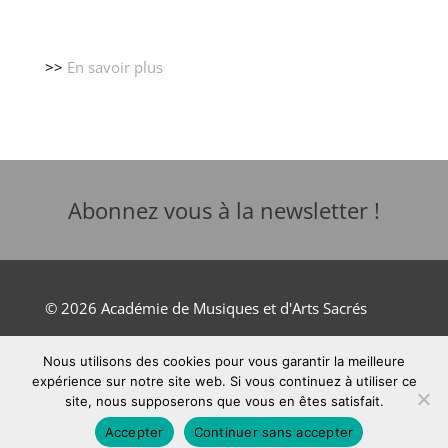
>>
En savoir plus
Abonnez vous à la newsletter !
© 2026 Académie de Musiques et d'Arts Sacrés
Nous utilisons des cookies pour vous garantir la meilleure
Mentions légales
expérience sur notre site web. Si vous continuez à utiliser ce
site, nous supposerons que vous en êtes satisfait.
Site développé par Orange Solidarité Ouest
Accepter
Continuer sans accepter