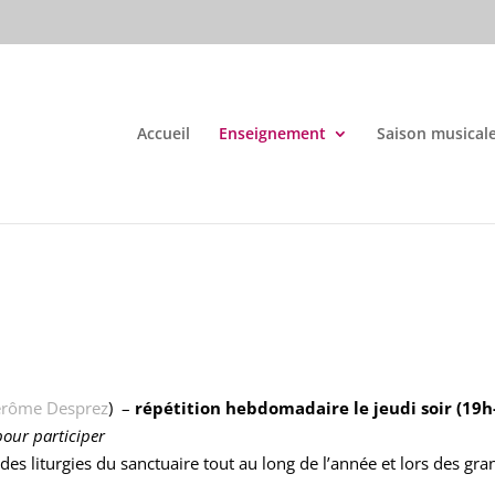
Accueil
Enseignement
Saison musical
érôme Desprez
)
–
répétition hebdomadaire le jeudi soir (19
pour participer
s liturgies du sanctuaire tout au long de l’année et lors des gra