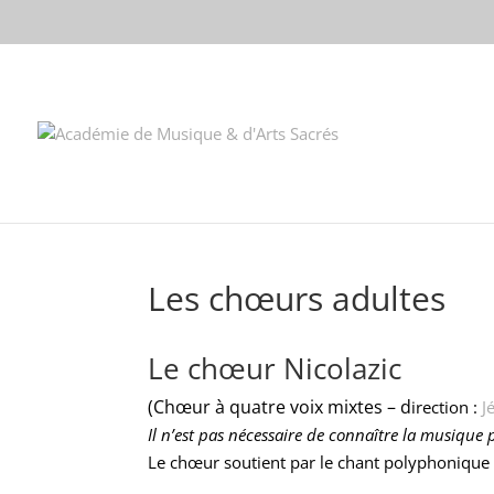
//change the order of posts/pages/cpt in the Divi Blog module
Les chœurs adultes
Le chœur Nicolazic
(Chœur à quatre voix mixtes – d
irection :
J
Il n’est pas nécessaire de connaître la musique 
Le chœur soutient par le chant polyphonique de