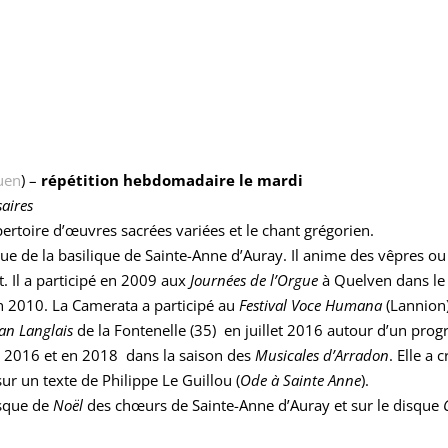
uen
) –
répétition hebdomadaire le mardi
aires
rtoire d’œuvres sacrées variées et le chant grégorien.
ique de la basilique de Sainte-Anne d’Auray. Il anime des vêpres o
. Il a participé en 2009 aux
Journées de l’Orgue
à Quelven dans le 
 2010. La Camerata a participé au
Festival Voce Humana
(Lannion)
ean Langlais
de la Fontenelle (35) en juillet 2016 autour d’un pr
n 2016 et en 2018 dans la saison des
Musicales d’Arradon
. Elle a
ur un texte de Philippe Le Guillou (
Ode à Sainte Anne
).
isque de
Noël
des chœurs de Sainte-Anne d’Auray et sur le disque