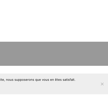
 site, nous supposerons que vous en êtes satisfait.
Site développé par Orange
Solidarité Ouest