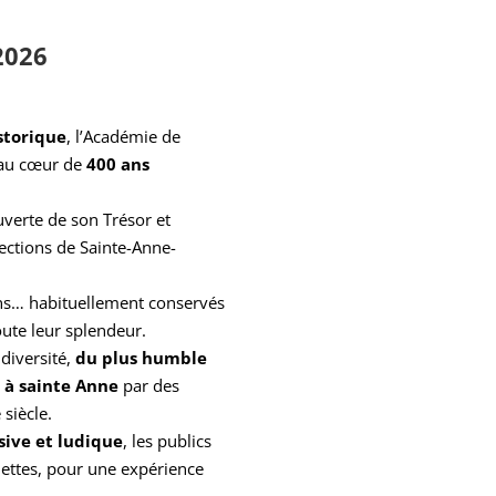
2026
storique
, l’Académie de
 au cœur de
400 ans
uverte de son Trésor et
lections de Sainte-Anne-
ons… habituellement conservés
oute leur splendeur.
diversité,
du plus humble
à sainte Anne
par des
siècle.
ive et ludique
, les publics
uettes, pour une expérience