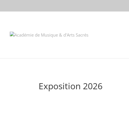
//change the order of posts/pages/cpt in the Divi Blog module
Exposition 2026