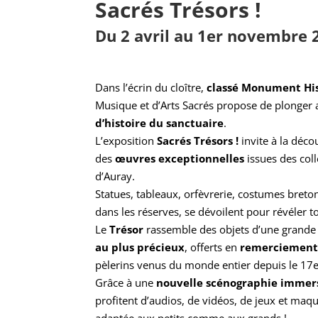
Sacrés Trésors !
Du 2 avril au 1er novembre 
Dans l’écrin du cloître,
classé Monument Hi
Musique et d’Arts Sacrés propose de plonger
d’histoire du sanctuaire
.
L’exposition
Sacrés Trésors !
invite à la déco
des
œuvres exceptionnelles
issues des col
d’Auray.
Statues, tableaux, orfèvrerie, costumes bret
dans les réserves, se dévoilent pour révéler t
Le
Trésor
rassemble des objets d’une grande 
au plus précieux
, offerts en
remerciement 
pèlerins venus du monde entier depuis le 17e 
Grâce à une
nouvelle scénographie immers
profitent d’audios, de vidéos, de jeux et maq
adaptée aux petits comme aux grands !