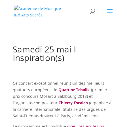
//change the order of posts/pages/cpt in the Divi Blog module
Samedi 25 mai I
Inspiration(s)
Ce concert exceptionnel réunit un des meilleurs
quatuors européens, le
Quatuor Tchalik
(premier
prix concours Mozart à Salzbourg 2018) et
l’organiste-compositeur
Thierry Escaich
(organiste à
la carrière internationale, titulaire des orgues de
Saint-Etienne-du-Mont à Paris, académicien).
Le programme est constitué d’
œuvres écrites ou