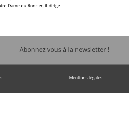
otre-Dame-du-Roncier, il dirige
Abonnez vous à la newsletter !
és
Mentions légales