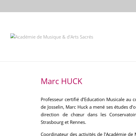
//change the order of posts/pages/cpt in the Divi Blog module
Marc HUCK
Professeur certifié d’Education Musicale au c
de Josselin, Marc Huck a mené ses études d’or
direction de chœur dans les Conservatoi
Strasbourg et Rennes.
Coordinateur des activités de l’Académie de M