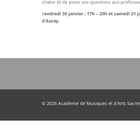
chœur et de poser vos questions aux professe
V
endredi 30 janvier : 17h – 20h et samedi 31 j
d’Auray.
© 2026 Académie de Musiques et d'Arts Sacré