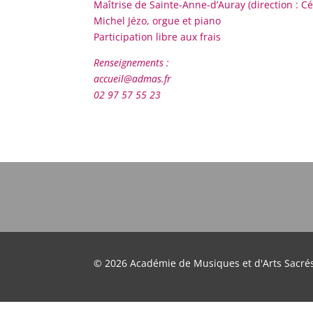
Maîtrise de Sainte-Anne-d’Auray (direction :
Cé
Michel Jézo, orgue et piano
Participation libre aux frais
Renseignements :
accueil@admas.fr
02 97 57 55 23
© 2026 Académie de Musiques et d'Arts Sacré