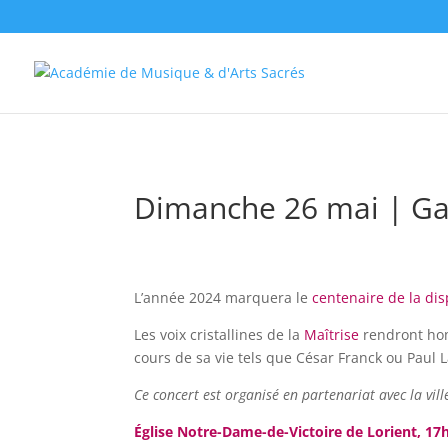
//change the order of posts/pages/cpt in the Divi Blog module
Dimanche 26 mai | Gab
L’année 2024 marquera le
centenaire de la di
Les voix cristallines de la
Maîtrise
rendront hom
cours de sa vie tels que César Franck ou Paul 
Ce concert est organisé en partenariat avec la vill
Église Notre-Dame-de-Victoire de Lorient, 17